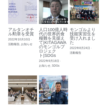
アルタンオチ
人口100億人時
モンゴルより
ル勲章を受賞
代の世界的食
技能実習生を
糧難を見据え
受け入れまし
2022年10月10日
·
て|KITAGAWA
た
活動報告,
お知らせ
のモンゴルプ
2022年8月24日
·
ロジェク
活動報告
ト|SDGs
2022年9月18日
·
お知らせ,
SDGs