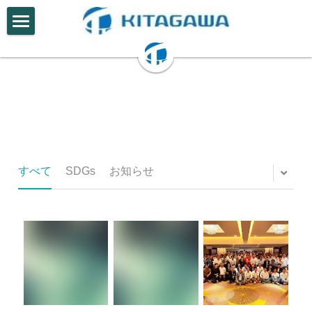
×
ブログカテゴリー
HOME
すべてのカテゴリ
特集
お知らせ
NEWS
無事故日数の更新
YouTube
お仕事体験
会社概要
リニューアル工事部
すべて
SDGs
お知らせ
表彰一覧
工事実績
スタッフインタビュー
週休2日への取組
事業部案内
土木2部スタッフ紹介
アクセス
土木工事一部
リニューアル工事部スタッフ紹介
土木工事二部
ダウンロード
土木工事一部
リニューアル工事部
採用