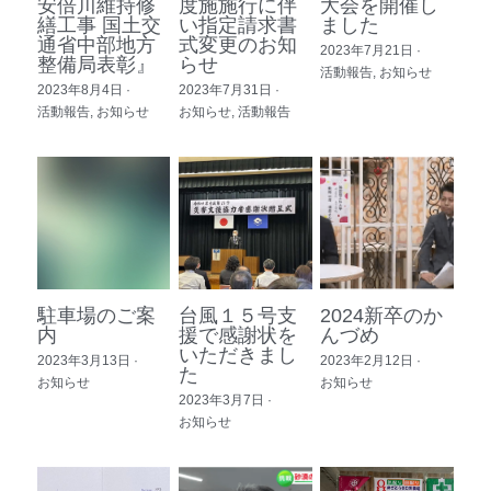
安倍川維持修
度施施行に伴
大会を開催し
繕工事 国土交
い指定請求書
ました
通省中部地方
式変更のお知
2023年7月21日
·
整備局表彰』
らせ
活動報告,
お知らせ
2023年8月4日
·
2023年7月31日
·
活動報告,
お知らせ
お知らせ,
活動報告
駐車場のご案
台風１５号支
2024新卒のか
内
援で感謝状を
んづめ
いただきまし
2023年3月13日
·
2023年2月12日
·
た
お知らせ
お知らせ
2023年3月7日
·
お知らせ