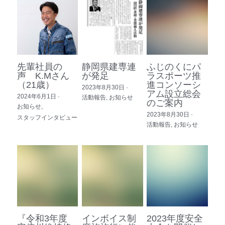
先輩社員の
静岡県建専連
ふじのくにパ
声 K.Mさん
が発足
ラスポーツ推
（21歳）
進コンソーシ
2023年8月30日
·
アム設立総会
2024年6月1日
·
活動報告,
お知らせ
のご案内
お知らせ,
2023年8月30日
·
スタッフインタビュー
活動報告,
お知らせ
『令和3年度
インボイス制
2023年度安全