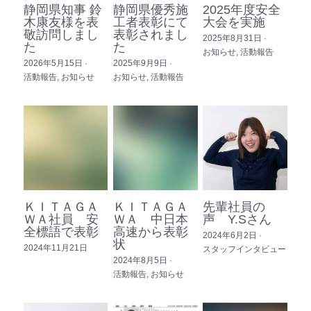
静岡県知事 鈴
静岡県優秀施
2025年度安全
土木工事二部
木康友様を表
工者表彰にて
大会を実施
基礎工事部
お問い合わせ
敬訪問しまし
表彰されまし
2025年8月31日
·
た
た
外国人スタッフインタビュー
お知らせ,
活動報告
重機部
社員専用ページ
2026年5月15日
·
2025年9月9日
·
活動報告,
お知らせ
お知らせ,
活動報告
安全・品質管理本部
海外管理室
ＫＩＴＡＧＡ
ＫＩＴＡＧＡ
先輩社員の
ＷＡ社員 安
ＷＡ 中日本
声 Y.Sさん
全標語で表彰
高速から表彰
2024年6月2日
·
状
2024年11月21日
スタッフインタビュー
2024年8月5日
·
活動報告,
お知らせ