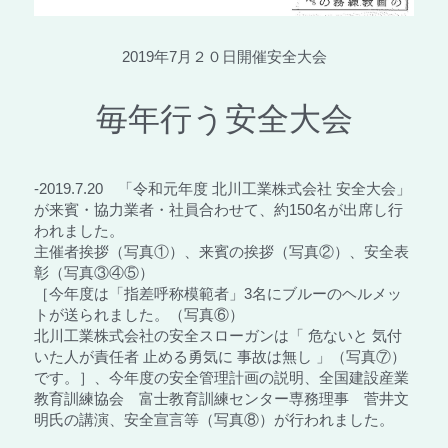
2019年7月２０日開催安全大会
毎年行う安全大会
-2019.7.20　「令和元年度 北川工業株式会社 安全大会」
が来賓・協力業者・社員合わせて、約150名が出席し行
われました。
主催者挨拶（写真①）、来賓の挨拶（写真②）、安全表
彰（写真③④⑤）
［今年度は「指差呼称模範者」3名にブルーのヘルメッ
トが送られました。（写真⑥）
北川工業株式会社の安全スローガンは「 危ないと 気付
いた人が責任者 止める勇気に 事故は無し 」（写真⑦）
です。］、今年度の安全管理計画の説明、全国建設産業
教育訓練協会　富士教育訓練センター専務理事　菅井文
明氏の講演、安全宣言等（写真⑧）が行われました。