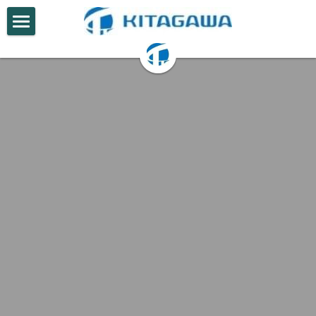
×
ブログカテゴリー
HOME
すべてのカテゴリ
特集
お知らせ
NEWS
無事故日数の更新
YouTube
お仕事体験
会社概要
リニューアル工事部
表彰一覧
工事実績
スタッフインタビュー
週休2日への取組
事業部案内
土木2部スタッフ紹介
アクセス
土木工事一部
リニューアル工事部スタッフ紹介
土木工事二部
ダウンロード
土木工事一部
リニューアル工事部
採用