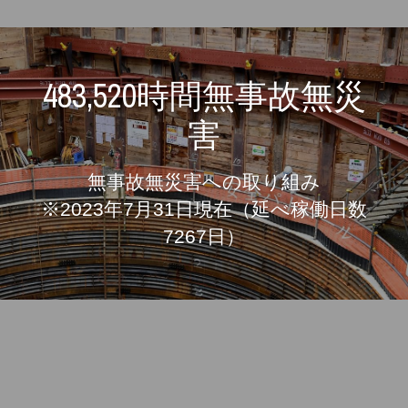
土木工事二部
基礎工事部
お問い合わせ
外国人スタッフインタビュー
重機部
社員専用ページ
483,520時間無事故無災
安全・品質管理本部
害
海外管理室
無事故無災害への取り組み
※2023年7月31日現在（延べ稼働日数
7267日）