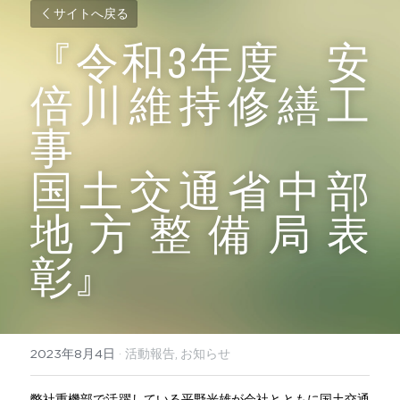
サイトへ戻る
『令和3年度　安
倍川維持修繕工
事
国土交通省中部
地方整備局表
彰』
2023年8月4日
·
活動報告,
お知らせ
弊社重機部で活躍している平野光雄が会社とともに国土交通